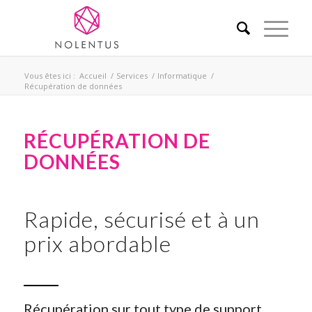
Vous êtes ici :
Accueil
/
Services
/
Informatique
/
Récupération de données
RÉCUPÉRATION DE
DONNÉES
Rapide, sécurisé et à un
prix abordable
Récupération sur tout type de support.